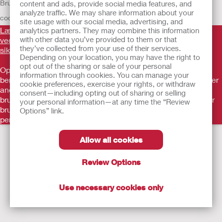
Brugsvilkår
Politik om beskyttelse af personlige oplysninger
Brug af
content and ads, provide social media features, and
analyze traffic. We may share information about your
cookies
EU Whistleblower Notice
site usage with our social media, advertising, and
Læs venligst brugsvejledningen inden brug for information
analytics partners. They may combine this information
with other data you’ve provided to them or that
vedrørende brug, kontraindikationer, advarsler,
they’ve collected from your use of their services.
sikkerhedsforanstaltninger og instruktioner.
Depending on your location, you may have the right to
opt out of the sharing or sale of your personal
Oplysningerne heri udgør ikke lægehjælp, og de er ikke
information through cookies. You can manage your
beregnet som erstatning for rådgivning fra din egen læge eller
cookie preferences, exercise your rights, or withdraw
andre udbydere af sundhedsydelser. Oplysningerne må ikke
consent—including opting out of sharing or selling
bruges som hjælp ved behov for akut lægehjælp. Hvis du har
your personal information—at any time the “Review
brug for akut lægehjælp, skal du straks søge behandling
Options” link.
personligt.
Allow all cookies
Review Options
Use necessary cookies only