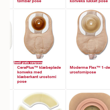
ose
tømbar pose
konveks lukket pose
Bestil gratis vareprøve
CeraPlus™ klæbeplade
Moderma Flex™ 1-de
konveks med
urostomipose
d
klæberkant urostomi
pose