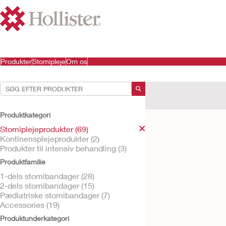
Produkter
Stomipleje
Om os
Dine valg:
Stomiplejeprodukter
Produktkategori
Dit valg matchede
69
res
Stomiplejeprodukter (69)
Kontinensplejeprodukter (2)
Produkter til intensiv behandling (3)
Produktfamilie
1-dels stomibandager (28)
2-dels stomibandager (15)
Pædiatriske stomibandager (7)
Accessories (19)
Produktunderkategori