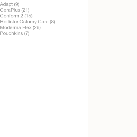
Adapt (9)
CeraPlus (21)
Conform 2 (15)
Hollister Ostomy Care (8)
Bestil gratis vareprøve
Moderma Flex (26)
CeraPlus™ soft
Pouchkins (7)
konveks 1-dels
urostomipose
Bestil gratis vareprøve
CeraPlus™ 1-dels 