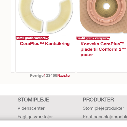
Bestil gratis vareprøve
Bestil gratis vareprøve
CeraPlus™ Kantsikring
flad
Konveks CeraPlus™
plade til Conform 2™
poser
ck 'n
rkant,
Forrige
1
2
3
4
5
6
Næste
STOMIPLEJE
PRODUKTER
Videnscenter
Stomiplejeprodukter
Faglige værktøjer
Kontinensplejeproduk
Produkter til intensiv