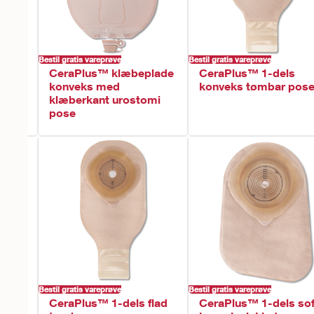
Bestil gratis vareprøve
Bestil gratis vareprøve
CeraPlus™ klæbeplade
CeraPlus™ 1-dels
konveks med
konveks tømbar pos
klæberkant urostomi
pose
Bestil gratis vareprøve
Bestil gratis vareprøve
soft
CeraPlus™ 1-dels flad
CeraPlus™ 1-dels sof