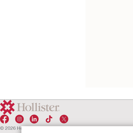
CeraPlus™ 1-dels 
tømbar pose
Flad CeraPlus™ -plade, Lo
Roll™ -lukning, med klæbe
Filter
© 2026 Hollister Incorporated