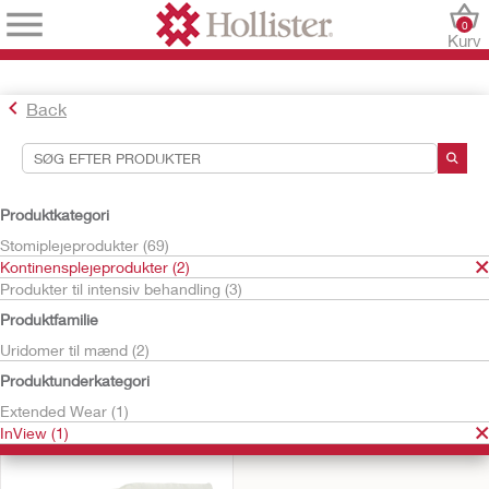
0
Kurv
Back
Søgeværktøjer
Dine valg:
Produktkategori
Kontinensplejeprodukter
Stomiplejeprodukter (69)
InView
Kontinensplejeprodukter (2)
Produkter til intensiv behandling (3)
Dit valg matchede
1
resultater
Produktfamilie
Sortér efter:
Uridomer til mænd (2)
Produktunderkategori
Extended Wear (1)
InView (1)