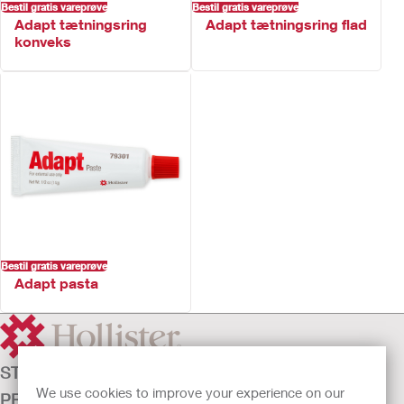
Bestil gratis vareprøve
Bestil gratis vareprøve
ComfortWear™ stoflag
Adapt tætningsring
Adapt tætningsring flad
Klar – kun på kropssiden
konveks
Farvet – begge sider
Fås som opklippelig eller med fast hulstørrelse
Flerkammer konstruktion
Bestil gratis vareprøve
Adapt pasta
STOMIPLEJE
We use cookies to improve your experience on our
PRODUKTER