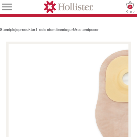
0
Kurv
Stomiplejeprodukter
1-dels stomibandager
Urostomiposer