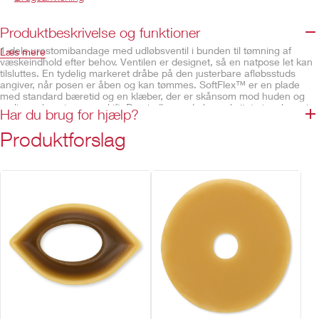
Produktbeskrivelse og funktioner
1-dels urostomibandage med udløbsventil i bunden til tømning af
Læs mere
væskeindhold efter behov. Ventilen er designet, så en natpose let kan
tilsluttes. En tydelig markeret dråbe på den justerbare afløbsstuds
angiver, når posen er åben og kan tømmes. SoftFlex™ er en plade
med standard bæretid og en klæber, der er skånsom mod huden og
muliggør hyppige poseskift. Den indbyggede konveksitet giver kan give
Har du brug for hjælp?
ekstra sikkerhed og hudbeskyttelse ved tilbagetrukket, indsunket og
skyllestomi. Blødt, farvet ComfortWear™ stoflag øger komfort og
Produktforslag
diskretion.
Beskrivelse og specifikationer
SoftFlex™ plade, Soft Konveks
Hygiejnisk og brugervenlig afløbsstuds med markeret
dråbeindikator
Bredt hul med åbning designet til passage af eventuelle
slimpropper i urinen
Afløbsstuds designet til nem tilslutning til en natpose
Envejstilbageløbsventil forhindrer, at væskeindhold løber tilbage
mod stomien
Posefilm med lugtbarriere
Integrerede bælteører for nem fastgørelse af et stomibælte