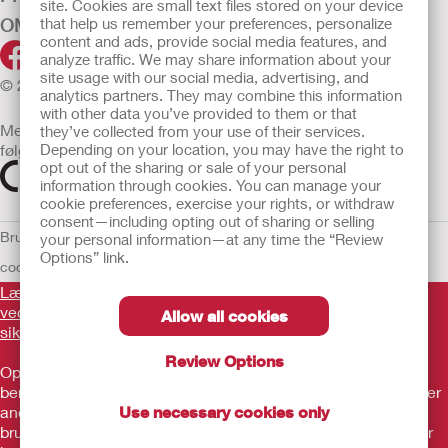
site. Cookies are small text files stored on your device
OM OS
that help us remember your preferences, personalize
content and ads, provide social media features, and
analyze traffic. We may share information about your
site usage with our social media, advertising, and
© 2026 Hollister Incorporated
analytics partners. They may combine this information
with other data you’ve provided to them or that
Medicinsk udstyr, der sælges i EU, er mærket med et af
they’ve collected from your use of their services.
følgende symboler
Depending on your location, you may have the right to
opt out of the sharing or sale of your personal
information through cookies. You can manage your
cookie preferences, exercise your rights, or withdraw
consent—including opting out of sharing or selling
Brugsvilkår
Politik om beskyttelse af personlige oplysninger
Brug af
your personal information—at any time the “Review
Options” link.
cookies
EU Whistleblower Notice
Læs venligst brugsvejledningen inden brug for information
vedrørende brug, kontraindikationer, advarsler,
Allow all cookies
sikkerhedsforanstaltninger og instruktioner.
Review Options
Oplysningerne heri udgør ikke lægehjælp, og de er ikke
beregnet som erstatning for rådgivning fra din egen læge eller
andre udbydere af sundhedsydelser. Oplysningerne må ikke
Use necessary cookies only
bruges som hjælp ved behov for akut lægehjælp. Hvis du har