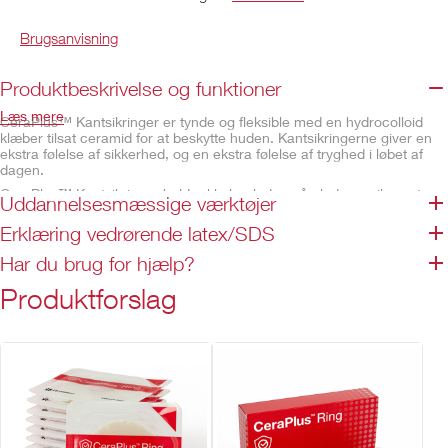
Brugsanvisning
Produktbeskrivelse og funktioner
Læs mere
CeraPlus™ Kantsikringer er tynde og fleksible med en hydrocolloid
klæber tilsat ceramid for at beskytte huden. Kantsikringerne giver en
ekstra følelse af sikkerhed, og en ekstra følelse af tryghed i løbet af
dagen.
CeraPlus™ Kantsikringer holder klæbepladen på plads og sikrer at
Uddannelsesmæssige værktøjer
kanterne ikke løsner sig. Kantsikringerne tilpasser sig nemt kroppens
naturlige folder og bevægelse og kan hjælpe med at forlænge
Erklæring vedrørende latex/SDS
bærertiden.
Har du brug for hjælp?
CeraPlus™ serien er tilsat ceramid - et fedtstof, der
Produktforslag
forekommer naturligt i det yderste hudlag. Serien er
designet til at opretholde sine klæbende egenskaber og
samtidig beskytte hudens naturlige fugtbarriere og hjælpe
med at opretholde en sund peristomal hud fra dag et.
Beskrivelse og specifikationer
Tilsat ceramid
Tynd, fleksibel, hydrokolloide klæber
Tredelte design