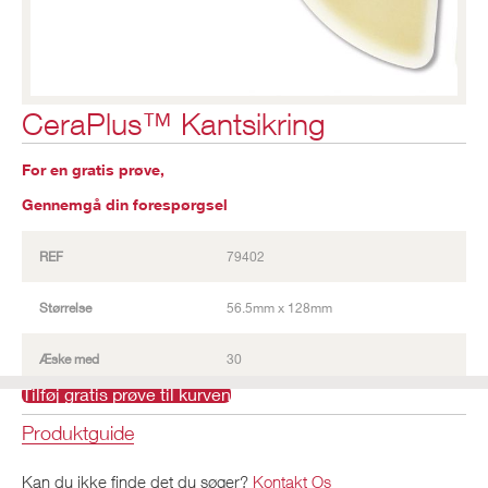
CeraPlus™ Kantsikring
For en gratis prøve,
Gennemgå din forespørgsel
REF
79402
Størrelse
56.5mm x 128mm
Æske med
30
Tilføj gratis prøve til kurven
Produktguide
Kan du ikke finde det du søger?
Kontakt Os