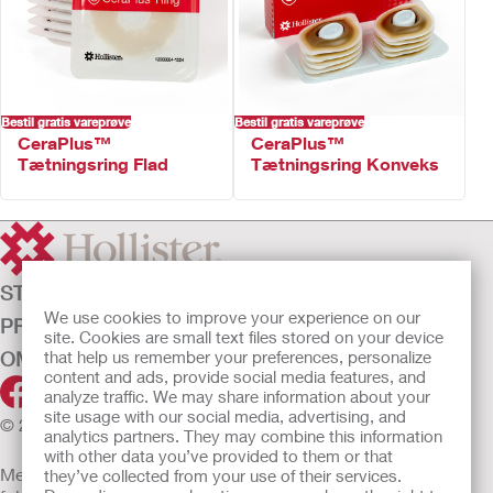
Ekstra beskyttelse omkring klæberen – øget tryghed og sikkerhed
Ikke fremstillet af naturgummilatex
Bestil gratis vareprøve
Bestil gratis vareprøve
CeraPlus™
CeraPlus™
Tætningsring Flad
Tætningsring Konveks
STOMIPLEJE
We use cookies to improve your experience on our
PRODUKTER
site. Cookies are small text files stored on your device
OM OS
that help us remember your preferences, personalize
content and ads, provide social media features, and
analyze traffic. We may share information about your
site usage with our social media, advertising, and
© 2026 Hollister Incorporated
analytics partners. They may combine this information
with other data you’ve provided to them or that
Medicinsk udstyr, der sælges i EU, er mærket med et af
they’ve collected from your use of their services.