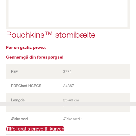
Pouchkins™ stomibælte
For en gratis prøve,
Gennemgå din forespørgsel
REF
3774
PDPChart.HCPCS
A4367
Længde
25-43 cm
(10–17")
Æske med
Æske med 1
Tilføj gratis prøve til kurven