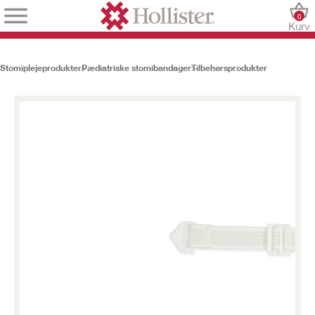
0
Kurv
Stomiplejeprodukter
Pædiatriske stomibandager
Tilbehørsprodukter