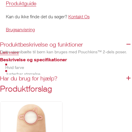
Produktguide
Kan du ikke finde det du søger?
Kontakt Os
Brugsanvisning
Produktbeskrivelse og funktioner
Dette stomibælte til børn kan bruges med Pouchkins™ 2-dels poser.
Læs mere
Beskrivelse og specifikationer
Hvid farve
Justerbar størrelse
Har du brug for hjælp?
Vaskbar
Produktforslag
Genanvendelig
Ikke fremstillet af naturgummilatex