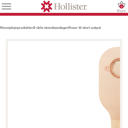
0
Kurv
Stomiplejeprodukter
2-dels stomibandager
Poser til stort output