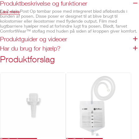
Produktbeskrivelse og funktioner
En 2-dels Post Op tømbar pose med integreret blød afløbsstuds i
Læs mere
bunden af posen. Disse poser er designet til at blive brugt til
kolostomier eller ileostomier med flydende output. Film med
lugtbarriere hjælper med at forhindre lugt fra posen. Blødt, farvet
ComfortWear™ stoflag mod huden på siden af kroppen giver komfort.
Produktguider og videoer
Beskrivelse og specifikationer
Har du brug for hjælp?
Tømbar pose med blød udløbsventil
AF300™ filteret muliggør en effektiv balance mellem
Produktforslag
luftgennemstrømning og neutralisering af lugt fra posen
Conform 2™ poser har et integreret koblingssystem. Et hørbart klik
indikerer, at systemet er sikkert låst
Integrerede bælteører for nem fastgørelse af et stomibælte
Ikke fremstillet af naturgummilatex