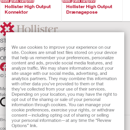
Bestil gratis vareprøve
Bestil gratis vareprøve
Hollister High Output
Hollister High Output
Konnektor
Drænagepose
STOMIPLEJE
We use cookies to improve your experience on our
PRODUKTER
site. Cookies are small text files stored on your device
OM OS
that help us remember your preferences, personalize
content and ads, provide social media features, and
analyze traffic. We may share information about your
site usage with our social media, advertising, and
© 2026 Hollister Incorporated
analytics partners. They may combine this information
with other data you’ve provided to them or that
Medicinsk udstyr, der sælges i EU, er mærket med et af
they’ve collected from your use of their services.
følgende symboler
Depending on your location, you may have the right to
opt out of the sharing or sale of your personal
information through cookies. You can manage your
cookie preferences, exercise your rights, or withdraw
consent—including opting out of sharing or selling
Brugsvilkår
Politik om beskyttelse af personlige oplysninger
Brug af
your personal information—at any time the “Review
Options” link.
cookies
EU Whistleblower Notice