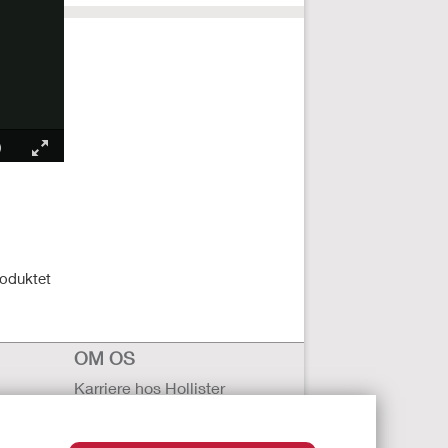
roduktet
OM OS
Karriere hos Hollister
ter
Kontakt Os
 behandling
Globale kontorer i Hollister