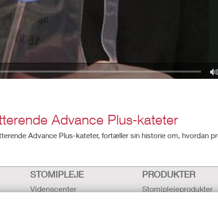
itterende Advance Plus-kateter
itterende Advance Plus-kateter, fortæller sin historie om, hvordan p
STOMIPLEJE
PRODUKTER
Videnscenter
Stomiplejeprodukter
Faglige værktøjer
Kontinensplejeproduk
Produkter til intensiv