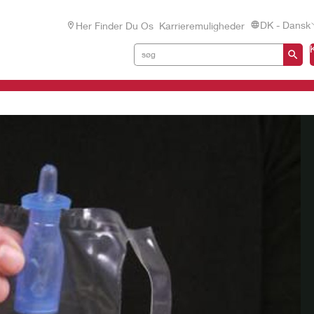
DK - Dansk
Her Finder Du Os
Karrieremuligheder