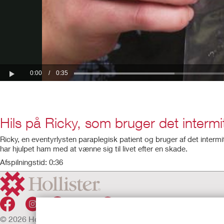
Hils på Ricky, som bruger det interm
Ricky, en eventyrlysten paraplegisk patient og bruger af det interm
har hjulpet ham med at vænne sig til livet efter en skade.
Afspilningstid: 0:36
© 2026 Hollister Incorporated