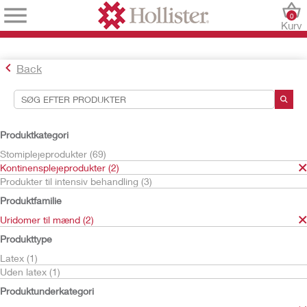
0
Kurv
Back
Søgeværktøjer
Dine valg:
Produktkategori
Kontinensplejeprodukter
Stomiplejeprodukter (69)
Uridomer til mænd
Kontinensplejeprodukter (2)
Extended Wear
Produkter til intensiv behandling (3)
Dit valg matchede
1
resultater
Produktfamilie
Sortér efter:
Uridomer til mænd (2)
Produkttype
Latex (1)
Uden latex (1)
Produktunderkategori