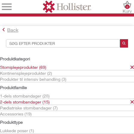
0
Kurv
Back
Søgeværktøjer
Dine valg:
Produktkategori
Stomiplejeprodukter
Stomiplejeprodukter (69)
2-dels stomibandager
Kontinensplejeprodukter (2)
Tømbare poser
Produkter til intensiv behandling (3)
Dit valg matchede
1
resultater
Produktfamilie
Sortér efter:
1-dels stomibandager (28)
2-dels stomibandager (15)
Pædiatriske stomibandager (7)
Accessories (19)
Produkttype
Lukkede poser (1)