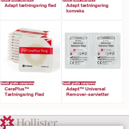
Adapt tætningsring flad
Adapt tætningsring
konveks
Bestil gratis vareprøve
Bestil gratis vareprøve
CeraPlus™
Adapt™ Universal
Tætningsring Flad
Remover-servietter