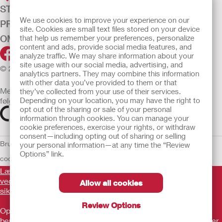
STOMIPLEJE
We use cookies to improve your experience on our
PRODUKTER
site. Cookies are small text files stored on your device
OM OS
that help us remember your preferences, personalize
content and ads, provide social media features, and
analyze traffic. We may share information about your
site usage with our social media, advertising, and
© 2026 Hollister Incorporated
analytics partners. They may combine this information
with other data you’ve provided to them or that
Medicinsk udstyr, der sælges i EU, er mærket med et af
they’ve collected from your use of their services.
følgende symboler
Depending on your location, you may have the right to
opt out of the sharing or sale of your personal
information through cookies. You can manage your
cookie preferences, exercise your rights, or withdraw
consent—including opting out of sharing or selling
Brugsvilkår
Politik om beskyttelse af personlige oplysninger
Brug af
your personal information—at any time the “Review
Options” link.
cookies
EU Whistleblower Notice
Læs venligst brugsvejledningen inden brug for information
vedrørende brug, kontraindikationer, advarsler,
Allow all cookies
sikkerhedsforanstaltninger og instruktioner.
Review Options
Oplysningerne heri udgør ikke lægehjælp, og de er ikke
beregnet som erstatning for rådgivning fra din egen læge eller