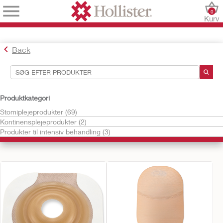
0
Kurv
Back
Søgeværktøjer
Produktkategori
Stomiplejeprodukter (69)
Dine valg:
Kontinensplejeprodukter (2)
Foretag valg ud fra mulighederne til venstre for at finde de
Produkter til intensiv behandling (3)
produkter, der har din interesse.