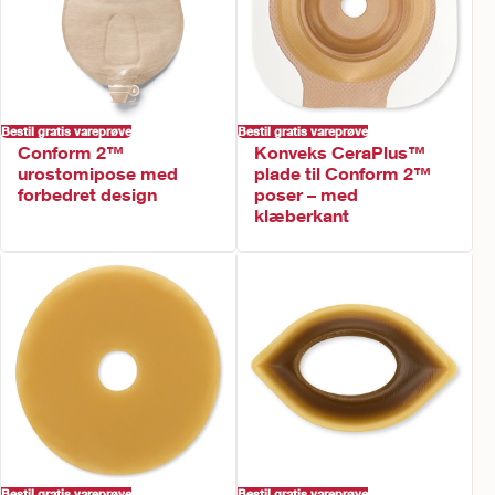
Bestil gratis vareprøve
Bestil gratis vareprøve
Conform 2™
Konveks CeraPlus™
urostomipose med
plade til Conform 2™
forbedret design
poser – med
klæberkant
Bestil gratis vareprøve
Bestil gratis vareprøve