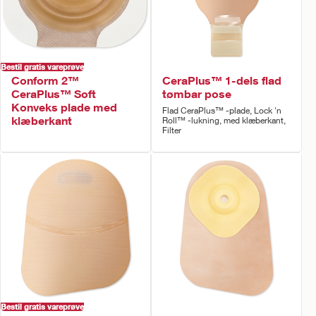
Bestil gratis vareprøve
Conform 2™
CeraPlus™ 1-dels flad
CeraPlus™ Soft
tømbar pose
Konveks plade med
Flad CeraPlus™ -plade, Lock 'n
klæberkant
Roll™ -lukning, med klæberkant,
Filter
Bestil gratis vareprøve