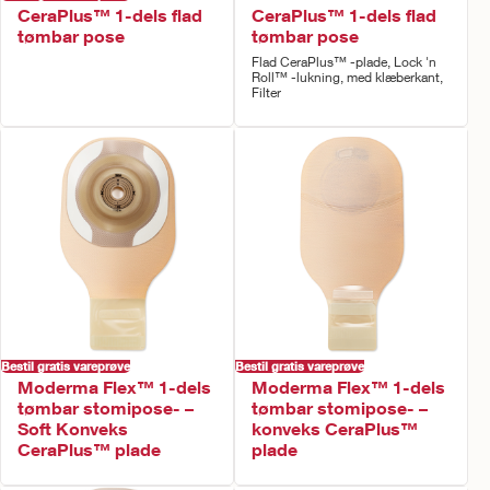
CeraPlus™ 1-dels flad
CeraPlus™ 1-dels flad
tømbar pose
tømbar pose
Flad CeraPlus™ -plade, Lock 'n
Roll™ -lukning, med klæberkant,
Filter
Bestil gratis vareprøve
Bestil gratis vareprøve
Moderma Flex™ 1-dels
Moderma Flex™ 1-dels
tømbar stomipose- –
tømbar stomipose- –
Soft Konveks
konveks CeraPlus™
CeraPlus™ plade
plade