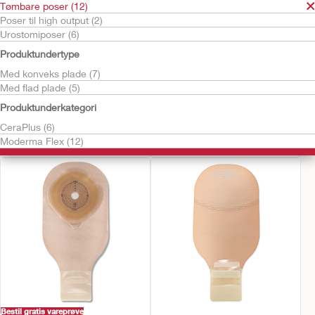
Tømbare poser (12)
Poser til high output (2)
Urostomiposer (6)
Produktundertype
Med konveks plade (7)
Med flad plade (5)
Produktunderkategori
Bestil gratis vareprøve
Bestil gratis vareprøve
CeraPlus™ 1-dels
CeraPlus™ 1-dels soft
CeraPlus (6)
konveks tømbar pose
konveks tømbar pose
Moderma Flex (12)
Bestil gratis vareprøve