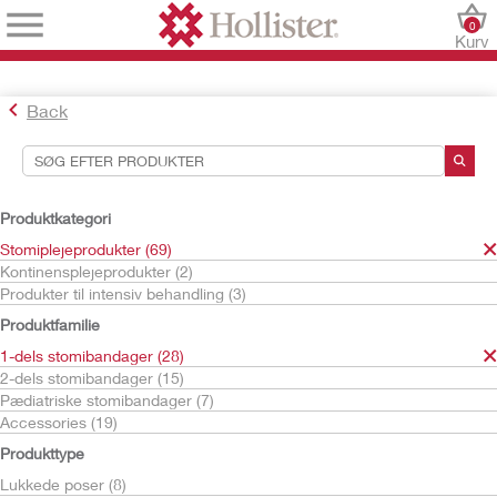
0
Kurv
Back
Søgeværktøjer
Dine valg:
Produktkategori
Stomiplejeprodukter
Stomiplejeprodukter (69)
1-dels stomibandager
Kontinensplejeprodukter (2)
Tømbare poser
Produkter til intensiv behandling (3)
Dit valg matchede
12
resultater
Produktfamilie
Sortér efter:
1-dels stomibandager (28)
2-dels stomibandager (15)
Pædiatriske stomibandager (7)
Accessories (19)
Produkttype
Lukkede poser (8)