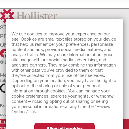
STOMIPLEJE
We use cookies to improve your experience on our
PRODUKTER
site. Cookies are small text files stored on your device
OM OS
that help us remember your preferences, personalize
content and ads, provide social media features, and
analyze traffic. We may share information about your
site usage with our social media, advertising, and
© 2026 Hollister Incorporated
analytics partners. They may combine this information
with other data you’ve provided to them or that
Medicinsk udstyr, der sælges i EU, er mærket med et af
they’ve collected from your use of their services.
følgende symboler
Depending on your location, you may have the right to
opt out of the sharing or sale of your personal
information through cookies. You can manage your
cookie preferences, exercise your rights, or withdraw
consent—including opting out of sharing or selling
Brugsvilkår
Politik om beskyttelse af personlige oplysninger
Brug af
your personal information—at any time the “Review
Options” link.
cookies
EU Whistleblower Notice
Læs venligst brugsvejledningen inden brug for information
vedrørende brug, kontraindikationer, advarsler,
Allow all cookies