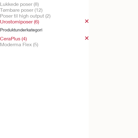
Lukkede poser (8)
Tømbare poser (12)
Poser til high output (2)
Urostomiposer (6)
Bestil gratis vareprøve
Produktunderkategori
CeraPlus™ soft
konveks 1-dels
CeraPlus (4)
urostomipose
Moderma Flex (5)
Moderma Flex™ 1-