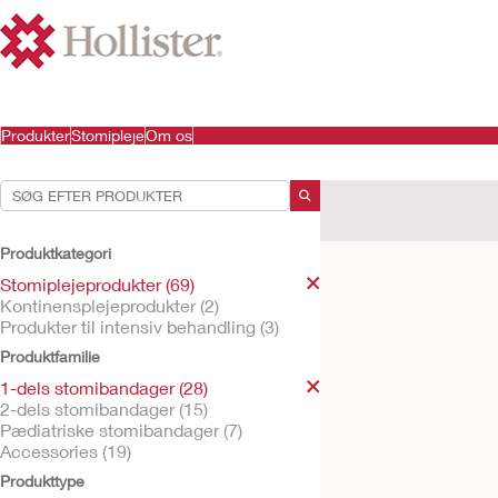
Produkter
Stomipleje
Om os
Dine valg:
Stomiplejeprodukter
Produktkategori
Dit valg matchede
4
resul
Stomiplejeprodukter (69)
Kontinensplejeprodukter (2)
Produkter til intensiv behandling (3)
Produktfamilie
1-dels stomibandager (28)
2-dels stomibandager (15)
Pædiatriske stomibandager (7)
Accessories (19)
Produkttype