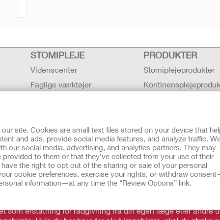
STOMIPLEJE
PRODUKTER
Videnscenter
Stomiplejeprodukter
Faglige værktøjer
Kontinensplejeproduk
Produkter til intensiv
Brugsanvisning
Erklæring vedrørende 
r site. Cookies are small text files stored on your device that he
ent and ads, provide social media features, and analyze traffic. W
Sikkerhedsdatablad (
th our social media, advertising, and analytics partners. They may
 provided to them or that they’ve collected from your use of their
Hollister Produktkata
ave the right to opt out of the sharing or sale of your personal
our cookie preferences, exercise your rights, or withdraw consen
okies
EU Whistleblower Notice
 personal information—at any time the “Review Options” link.
rende brug, kontraindikationer, advarsler, sikkerhedsforanstalt
et som erstatning for rådgivning fra din egen læge eller andre