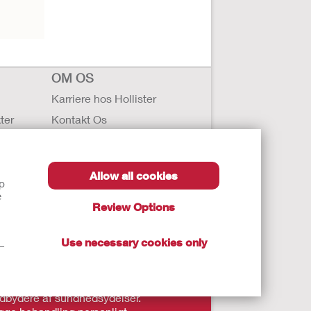
OM OS
Karriere hos Hollister
ter
Kontakt Os
 behandling
Globale kontorer i Hollister
Hollisters historie
Allow all cookies
latex og
Nyheder og arrangementer
lp
e
SDS)
Review Options
log
Use necessary cookies only
t—
ninger og instruktioner.
 udbydere af sundhedsydelser.