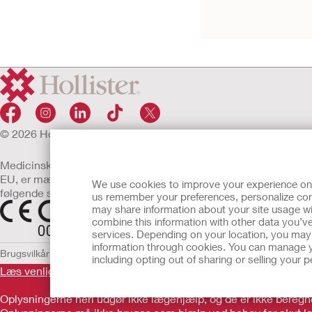
urostomipose
© 2026 Hollister Incorporated
Medicinsk udstyr, der sælges i
EU, er mærket med et af
We use cookies to improve your experience on ou
følgende symboler
us remember your preferences, personalize cont
may share information about your site usage wi
combine this information with other data you’ve
services. Depending on your location, you may h
information through cookies. You can manage y
Brugsvilkår
Politik om beskyttelse af personlige oplysninger
Brug af co
including opting out of sharing or selling your
Læs venligst brugsvejledningen inden brug for information vedrø
Oplysningerne heri udgør ikke lægehjælp, og de er ikke beregn