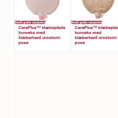
Bestil gratis vareprøve
Bestil gratis vareprøve
CeraPlus™ klæbeplade
CeraPlus™ klæbepla
konveks med
konveks med
klæberkant urostomi
klæberkant urostomi
pose
pose
dels