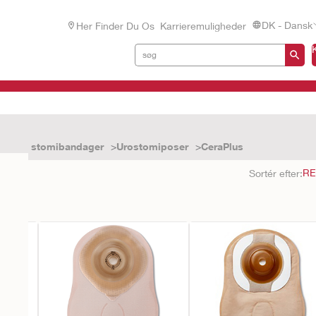
DK - Dansk
Her Finder Du Os
Karrieremuligheder
1-dels stomibandager
Urostomiposer
CeraPlus
tater
Sortér efter: